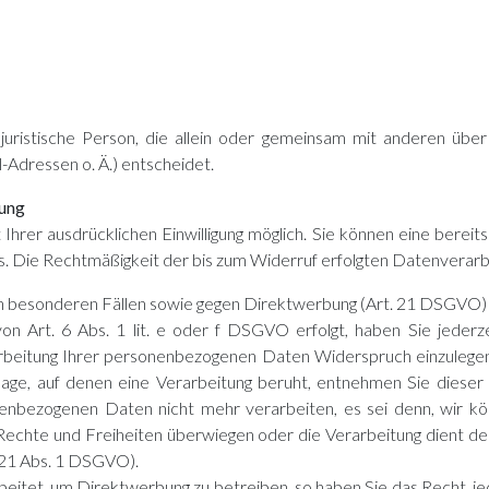
er juristische Person, die allein oder gemeinsam mit anderen üb
Adressen o. Ä.) entscheidet.
tung
hrer ausdrücklichen Einwilligung möglich. Sie können eine bereits 
uns. Die Rechtmäßigkeit der bis zum Widerruf erfolgten Datenverar
n besonderen Fällen sowie gegen Direktwerbung (Art. 21 DSGVO)
 Art. 6 Abs. 1 lit. e oder f DSGVO erfolgt, haben Sie jederze
rbeitung Ihrer personenbezogenen Daten Widerspruch einzulegen; 
undlage, auf denen eine Verarbeitung beruht, entnehmen Sie dies
nenbezogenen Daten nicht mehr verarbeiten, es sei denn, wir k
 Rechte und Freiheiten überwiegen oder die Verarbeitung dient 
 21 Abs. 1 DSGVO).
tet, um Direktwerbung zu betreiben, so haben Sie das Recht, jed