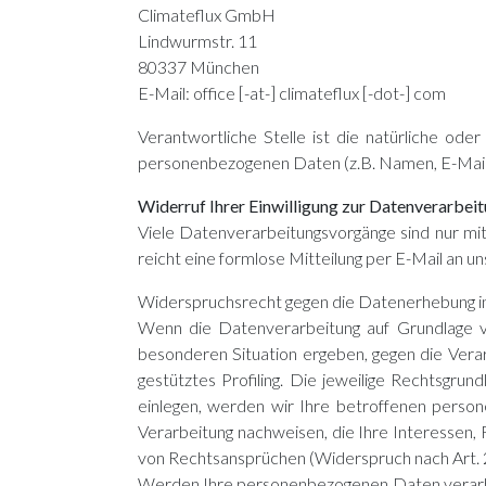
Climateflux GmbH
Lindwurmstr. 11
80337 München
E-Mail: office [-at-] climateflux [-dot-] com
Verantwortliche Stelle ist die natürliche od
personenbezogenen Daten (z.B. Namen, E-Mail-
Widerruf Ihrer Einwilligung zur Datenverarbei
Viele Datenverarbeitungsvorgänge sind nur mit I
reicht eine formlose Mitteilung per E-Mail an 
Widerspruchsrecht gegen die Datenerhebung i
Wenn die Datenverarbeitung auf Grundlage von
besonderen Situation ergeben, gegen die Vera
gestütztes Profiling. Die jeweilige Rechtsgr
einlegen, werden wir Ihre betroffenen perso
Verarbeitung nachweisen, die Ihre Interessen,
von Rechtsansprüchen (Widerspruch nach Art.
Werden Ihre personenbezogenen Daten verarbei